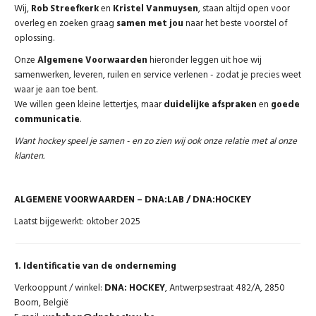
Wij,
Rob Streefkerk
en
Kristel Vanmuysen
, staan altijd open voor
overleg en zoeken graag
samen met jou
naar het beste voorstel of
GOALKEEPERS
oplossing.
Onze
Algemene Voorwaarden
hieronder leggen uit hoe wij
INDOOR
samenwerken, leveren, ruilen en service verlenen - zodat je precies weet
waar je aan toe bent.
We willen geen kleine lettertjes, maar
duidelijke afspraken
en
goede
GIFT CARD
communicatie
.
Want hockey speel je samen - en zo zien wij ook onze relatie met al onze
PRINT NR. / NAME
klanten.
ALGEMENE VOORWAARDEN – DNA:LAB / DNA:HOCKEY
Laatst bijgewerkt: oktober 2025
1. Identificatie van de onderneming
Verkooppunt / winkel:
DNA: HOCKEY
, Antwerpsestraat 482/A, 2850
Boom, België