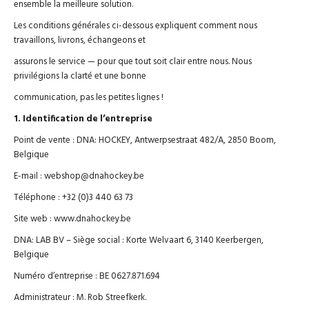
ensemble la meilleure solution.
Les conditions générales ci-dessous expliquent comment nous
travaillons, livrons, échangeons et
assurons le service — pour que tout soit clair entre nous. Nous
privilégions la clarté et une bonne
communication, pas les petites lignes !
1. Identification de l’entreprise
Point de vente : DNA: HOCKEY, Antwerpsestraat 482/A, 2850 Boom,
Belgique
E-mail : webshop@dnahockey.be
Téléphone : +32 (0)3 440 63 73
Site web : www.dnahockey.be
DNA: LAB BV – Siège social : Korte Welvaart 6, 3140 Keerbergen,
Belgique
Numéro d’entreprise : BE 0627.871.694
Administrateur : M. Rob Streefkerk.