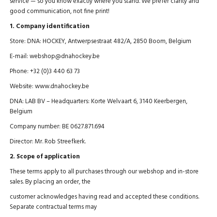
service — so you know exactly where you stand. We prefer clarity and
good communication, not fine print!
1. Company identification
Store: DNA: HOCKEY, Antwerpsestraat 482/A, 2850 Boom, Belgium
E-mail: webshop@dnahockey.be
Phone: +32 (0)3 440 63 73
Website: www.dnahockey.be
DNA: LAB BV – Headquarters: Korte Welvaart 6, 3140 Keerbergen,
Belgium
Company number: BE 0627.871.694
Director: Mr. Rob Streefkerk.
2. Scope of application
These terms apply to all purchases through our webshop and in-store
sales. By placing an order, the
customer acknowledges having read and accepted these conditions.
Separate contractual terms may