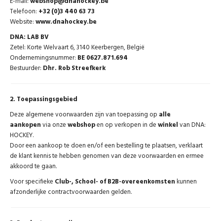
E-mail:
webshop@dnahockey.be
Telefoon:
+32 (0)3 440 63 73
Website:
www.dnahockey.be
DNA: LAB BV
Zetel: Korte Welvaart 6, 3140 Keerbergen, België
Ondernemingsnummer:
BE 0627.871.694
Bestuurder:
Dhr. Rob Streefkerk
2. Toepassingsgebied
Deze algemene voorwaarden zijn van toepassing op
alle
aankopen
via onze
webshop
en op verkopen in de
winkel
van DNA:
HOCKEY.
Door een aankoop te doen en/of een bestelling te plaatsen, verklaart
de klant kennis te hebben genomen van deze voorwaarden en ermee
akkoord te gaan.
Voor specifieke
Club-, School- of B2B-overeenkomsten
kunnen
afzonderlijke contractvoorwaarden gelden.