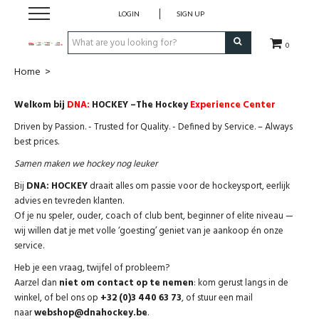
LOGIN
SIGN UP
0
Home
>
CLOTHING
Welkom bij
DNA:
HOCKEY –
The
Hockey
Experience Center
SOCKS
Driven by Passion. - Trusted for Quality. - Defined by Service. – Always
best prices.
HOCKEY STICKS
Samen maken we hockey nog leuker
Bij
DNA: HOCKEY
draait alles om passie voor de hockeysport, eerlijk
BAGS
advies en tevreden klanten.
Of je nu speler, ouder, coach of club bent, beginner of elite niveau —
wij willen dat je met volle ‘goesting’ geniet van je aankoop én onze
SHOES
service.
Heb je een vraag, twijfel of probleem?
PROTECTION
Aarzel dan
niet om contact op te nemen
: kom gerust langs in de
winkel, of bel ons op
+32 (0)3 440 63 73
, of stuur een mail
ACCESSORIES
naar
webshop@dnahockey.be
.