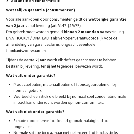
7. Garantie en conformiteit
Wettelijke garantie (consumenten)
Voor alle aankopen door consumenten geldt de
wettelijke garantie
van 2 jaar
vanaf levering (art. VI.47-§1 WER).
Een gebrek moet worden gemeld
binnen 2 maanden
na vaststelling.
DNA: HOCKEY / DNA: LAB is als verkoper verantwoordelijk voor de
afhandeling van garantieclaims, ongeacht eventuele
fabrikantsvoorwaarden.
Tijdens de eerste
2 jaar
wordt elk defect geacht reeds te hebben
bestaan bij levering, tenzij het tegendeel bewezen wordt.
Wat valt onder garantie?
Productiefouten, materiaalfouten of fabricageproblemen bij
normaal gebruik.
Voorbeeld: een stick die breekt bij normaal spel zonder abnormale
impact kan onderzocht worden op non-conformiteit.
Wat valt niet onder garantie?
Schade door intensief of foutief gebruik, nalatigheid, of
ongevallen
Normale slijtage bij o.a. maar niet gelimiteerd tot hockeysticks,