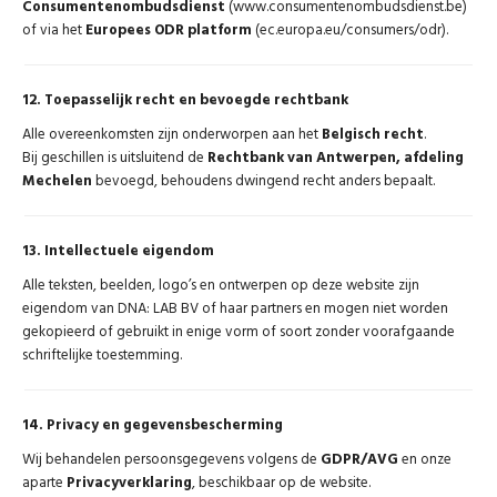
Consumentenombudsdienst
(www.consumentenombudsdienst.be)
of via het
Europees ODR platform
(ec.europa.eu/consumers/odr).
12. Toepasselijk recht en bevoegde rechtbank
Alle overeenkomsten zijn onderworpen aan het
Belgisch recht
.
Bij geschillen is uitsluitend de
Rechtbank van Antwerpen, afdeling
Mechelen
bevoegd, behoudens dwingend recht anders bepaalt.
13. Intellectuele eigendom
Alle teksten, beelden, logo’s en ontwerpen op deze website zijn
eigendom van DNA: LAB BV of haar partners en mogen niet worden
gekopieerd of gebruikt in enige vorm of soort zonder voorafgaande
schriftelijke toestemming.
14. Privacy en gegevensbescherming
Wij behandelen persoonsgegevens volgens de
GDPR/AVG
en onze
aparte
Privacyverklaring
, beschikbaar op de website.