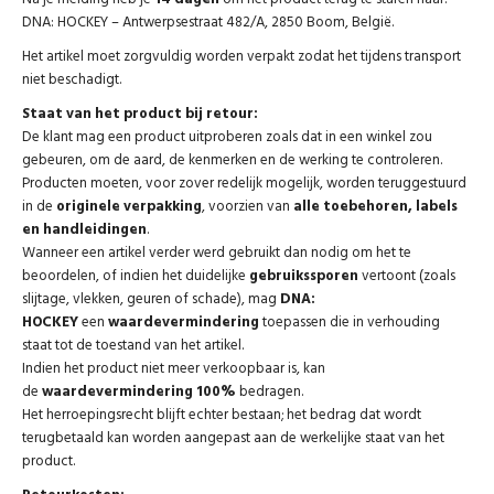
DNA: HOCKEY – Antwerpsestraat 482/A, 2850 Boom, België.
Het artikel moet zorgvuldig worden verpakt zodat het tijdens transport
niet beschadigt.
Staat van het product bij retour:
De klant mag een product uitproberen zoals dat in een winkel zou
gebeuren, om de aard, de kenmerken en de werking te controleren.
Producten moeten, voor zover redelijk mogelijk, worden teruggestuurd
in de
originele verpakking
, voorzien van
alle toebehoren, labels
en handleidingen
.
Wanneer een artikel verder werd gebruikt dan nodig om het te
beoordelen, of indien het duidelijke
gebruikssporen
vertoont (zoals
slijtage, vlekken, geuren of schade), mag
DNA:
HOCKEY
een
waardevermindering
toepassen die in verhouding
staat tot de toestand van het artikel.
Indien het product niet meer verkoopbaar is, kan
de
waardevermindering 100%
bedragen.
Het herroepingsrecht blijft echter bestaan; het bedrag dat wordt
terugbetaald kan worden aangepast aan de werkelijke staat van het
product.