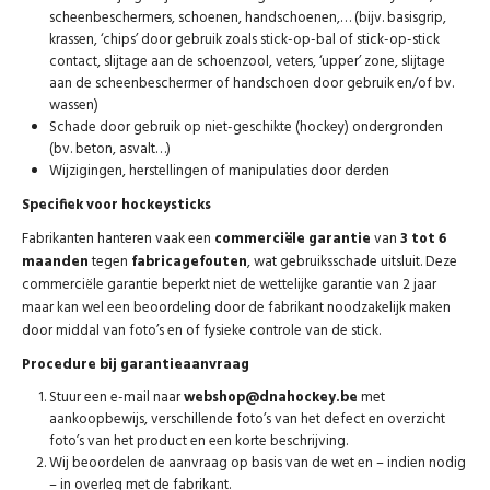
scheenbeschermers, schoenen, handschoenen,… (bijv. basisgrip,
krassen, ‘chips’ door gebruik zoals stick-op-bal of stick-op-stick
contact, slijtage aan de schoenzool, veters, ‘upper’ zone, slijtage
aan de scheenbeschermer of handschoen door gebruik en/of bv.
wassen)
Schade door gebruik op niet-geschikte (hockey) ondergronden
(bv. beton, asvalt…)
Wijzigingen, herstellingen of manipulaties door derden
Specifiek voor hockeysticks
Fabrikanten hanteren vaak een
commerciële garantie
van
3 tot 6
maanden
tegen
fabricagefouten
, wat gebruiksschade uitsluit. Deze
commerciële garantie beperkt niet de wettelijke garantie van 2 jaar
maar kan wel een beoordeling door de fabrikant noodzakelijk maken
door middal van foto’s en of fysieke controle van de stick.
Procedure bij garantieaanvraag
Stuur een e-mail naar
webshop@dnahockey.be
met
aankoopbewijs, verschillende foto’s van het defect en overzicht
foto’s van het product en een korte beschrijving.
Wij beoordelen de aanvraag op basis van de wet en – indien nodig
– in overleg met de fabrikant.