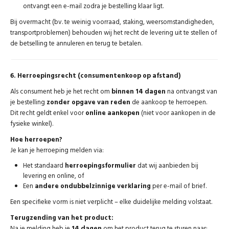
ontvangt een e-mail zodra je bestelling klaar ligt.
Bij overmacht (bv. te weinig voorraad, staking, weersomstandigheden,
transportproblemen) behouden wij het recht de levering uit te stellen of
de betselling te annuleren en terug te betalen.
6. Herroepingsrecht (consumentenkoop op afstand)
Als consument heb je het recht om
binnen 14 dagen
na ontvangst van
je bestelling
zonder opgave van reden
de aankoop te herroepen.
Dit recht geldt enkel voor
online aankopen
(niet voor aankopen in de
fysieke winkel).
Hoe herroepen?
Je kan je herroeping melden via:
Het standaard
herroepingsformulier
dat wij aanbieden bij
levering en online, of
Een
andere ondubbelzinnige verklaring
per e-mail of brief.
Een specifieke vorm is niet verplicht – elke duidelijke melding volstaat.
Terugzending van het product:
Na je melding heb je
14 dagen
om het product terug te sturen naar: