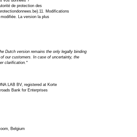
ns vos données ?
orité de protection des
rotectiondonnees.be).11. Modifications
 modifiée. La version la plus
 The Dutch version remains the only legally binding
e of our customers.
In case of uncertainty, the
r clarification.*
 DNA:LAB BV, registered at Korte
sroads Bank for Enterprises
Boom, Belgium