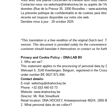
Vous avez une plainte concernant la manière dont nous traito
Contactez-nous via webshop@dnahockey.be ou auprès de l’Aut
données (Rue de la Presse 35, 1000 Bruxelles – www.autoritep
La présente politique de confidentialité et de cookies peut être
récente est toujours disponible sur notre site web.
Dernière mise à jour : 29 octobre 2025
*This translation is a free rendition of the original Dutch text.
version.
This document is provided solely for the convenienc
customer should translate it themselves or contact us for furthe
Privacy and Cookie Policy – DNA:LAB BV
1. Who are we?
This statement applies to the processing of personal data by
Welvaart 6, 3140 Keerbergen, Belgium, registered in the Cros
under number BE 0627.871.694.
Contact details:
E-mail: webshop@dnahockey.be
Phone: +32 (0)3 440 63 73
Website: www.dnahockey.be
Director: Mr. Rob Streefkerk
Retail location: DNA:HOCKEY, Antwerpsestraat 482/A, 2850 
2. What personal data do we collect?