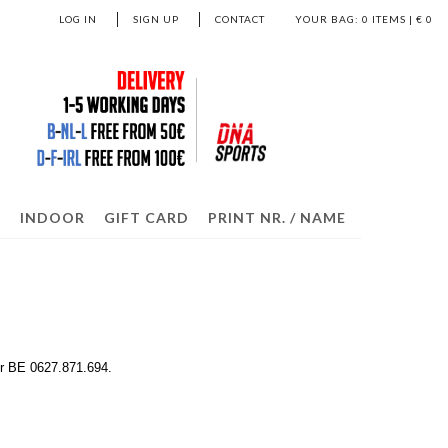
LOG IN
SIGN UP
CONTACT
YOUR BAG:
0
ITEMS | €
0
S
INDOOR
GIFT CARD
PRINT NR. / NAME
er BE 0627.871.694.