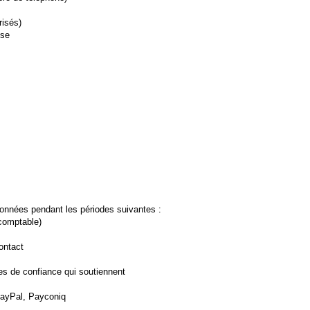
risés)
yse
nnées pendant les périodes suivantes :
comptable)
ontact
s de confiance qui soutiennent
PayPal, Payconiq