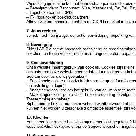
Wij delen gegevens enkel met betrouwbare partners die onze 
‒ Betaalproviders: Bancontact, Visa, Mastercard, PayPal, Pa
‒ Logistieke partner: DPD
‒ IT-, hosting- en boekhoudpartners
Alle verwerkers handelen conform de GDPR en enkel in onze 
7. Jouw rechten
Je hebt recht op inzage, correctie, verwijdering, beperking
8. Beveiliging
DNA: LAB BV neemt passende technische en organisatorisch
beschermen tegen verlies, misbruik of ongeoorloofde toegang.
9. Cookieverklaring
Onze website maakt gebruik van cookies. Cookies zijn kleine 
geplaatst om onze website goed te laten functioneren en het g
Soorten cookies die wij gebruiken:
‒ Functionele cookies: noodzakelijk voor het goed functioner
taalinstellingen, login).
‒ Analytische cookies: om het gebruik van de website te mete
‒ Marketingcookies: gebruikt om bezoekersgedrag te volgen met
Toestemming en beheer:
Bij het eerste bezoek aan onze website wordt gevraagd of je c
kunnen niet worden uitgeschakeld omdat ze essentieel zijn voo
10. Klachten
Heb je een klacht over hoe wij omgaan met jouw gegevens? N
webshop@dnahockey.be of via de Gegevensbeschermingsautorit
11. Wijzigingen