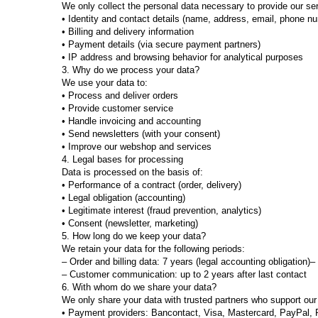
We only collect the personal data necessary to provide our ser
• Identity and contact details (name, address, email, phone n
• Billing and delivery information
• Payment details (via secure payment partners)
• IP address and browsing behavior for analytical purposes
3. Why do we process your data?
We use your data to:
• Process and deliver orders
• Provide customer service
• Handle invoicing and accounting
• Send newsletters (with your consent)
• Improve our webshop and services
4. Legal bases for processing
Data is processed on the basis of:
• Performance of a contract (order, delivery)
• Legal obligation (accounting)
• Legitimate interest (fraud prevention, analytics)
• Consent (newsletter, marketing)
5. How long do we keep your data?
We retain your data for the following periods:
– Order and billing data: 7 years (legal accounting obligation
– Customer communication: up to 2 years after last contact
6. With whom do we share your data?
We only share your data with trusted partners who support our
• Payment providers: Bancontact, Visa, Mastercard, PayPal,