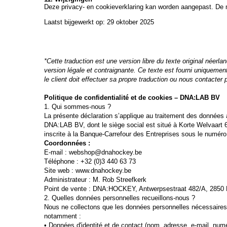
Deze privacy- en cookieverklaring kan worden aangepast. De m
Laatst bijgewerkt op: 29 oktober 2025
*Cette traduction est une version libre du texte original néerla
version légale et contraignante. Ce texte est fourni uniquemen
le client doit effectuer sa propre traduction ou nous contacter
Politique de confidentialité et de cookies – DNA:LAB BV
1. Qui sommes-nous ?
La présente déclaration s’applique au traitement des données 
DNA:LAB BV, dont le siège social est situé à Korte Welvaart 
inscrite à la Banque-Carrefour des Entreprises sous le numér
Coordonnées :
E-mail : webshop@dnahockey.be
Téléphone : +32 (0)3 440 63 73
Site web : www.dnahockey.be
Administrateur : M. Rob Streefkerk
Point de vente : DNA:HOCKEY, Antwerpsestraat 482/A, 2850
2. Quelles données personnelles recueillons-nous ?
Nous ne collectons que les données personnelles nécessaires à
notamment :
• Données d'identité et de contact (nom, adresse, e-mail, num