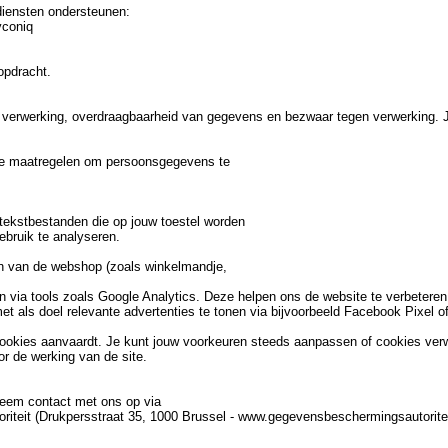
diensten ondersteunen:
yconiq
opdracht.
 van verwerking, overdraagbaarheid van gegevens en bezwaar tegen verwerking
e maatregelen om persoonsgegevens te
tekstbestanden die op jouw toestel worden
ebruik te analyseren.
en van de webshop (zoals winkelmandje,
n via tools zoals Google Analytics. Deze helpen ons de website te verbeteren
 als doel relevante advertenties te tonen via bijvoorbeeld Facebook Pixel of 
ookies aanvaardt. Je kunt jouw voorkeuren steeds aanpassen of cookies verwi
r de werking van de site.
eem contact met ons op via
eit (Drukpersstraat 35, 1000 Brussel - www.gegevensbeschermingsautoritei