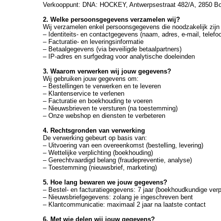
Verkooppunt: DNA: HOCKEY, Antwerpsestraat 482/A, 2850 Bo
2. Welke persoonsgegevens verzamelen wij?
Wij verzamelen enkel persoonsgegevens die noodzakelijk zijn
‒ Identiteits- en contactgegevens (naam, adres, e-mail, tele
‒ Facturatie- en leveringsinformatie
‒ Betaalgegevens (via beveiligde betaalpartners)
‒ IP-adres en surfgedrag voor analytische doeleinden
3. Waarom verwerken wij jouw gegevens?
Wij gebruiken jouw gegevens om:
‒ Bestellingen te verwerken en te leveren
‒ Klantenservice te verlenen
‒ Facturatie en boekhouding te voeren
‒ Nieuwsbrieven te versturen (na toestemming)
‒ Onze webshop en diensten te verbeteren
4. Rechtsgronden van verwerking
De verwerking gebeurt op basis van:
‒ Uitvoering van een overeenkomst (bestelling, levering)
‒ Wettelijke verplichting (boekhouding)
‒ Gerechtvaardigd belang (fraudepreventie, analyse)
‒ Toestemming (nieuwsbrief, marketing)
5. Hoe lang bewaren we jouw gegevens?
‒ Bestel- en facturatiegegevens: 7 jaar (boekhoudkundige verpl
‒ Nieuwsbriefgegevens: zolang je ingeschreven bent
‒ Klantcommunicatie: maximaal 2 jaar na laatste contact
6. Met wie delen wij jouw gegevens?