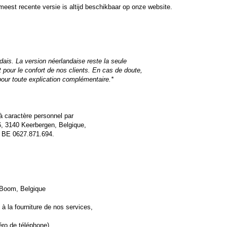
eest recente versie is altijd beschikbaar op onze website.
ndais. La version néerlandaise reste la seule
t pour le confort de nos clients. En cas de doute,
 pour toute explication complémentaire.*
à caractère personnel par
6, 3140 Keerbergen, Belgique,
o BE 0627.871.694.
 Boom, Belgique
 la fourniture de nos services,
éro de téléphone)