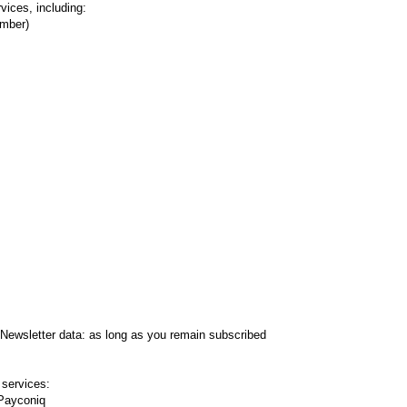
vices, including:
umber)
)– Newsletter data: as long as you remain subscribed
 services:
 Payconiq